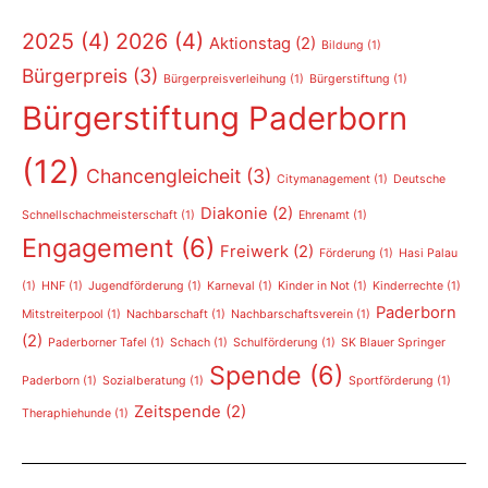
2025
(4)
2026
(4)
Aktionstag
(2)
Bildung
(1)
Bürgerpreis
(3)
Bürgerpreisverleihung
(1)
Bürgerstiftung
(1)
Bürgerstiftung Paderborn
(12)
Chancengleicheit
(3)
Citymanagement
(1)
Deutsche
Diakonie
(2)
Schnellschachmeisterschaft
(1)
Ehrenamt
(1)
Engagement
(6)
Freiwerk
(2)
Förderung
(1)
Hasi Palau
(1)
HNF
(1)
Jugendförderung
(1)
Karneval
(1)
Kinder in Not
(1)
Kinderrechte
(1)
Paderborn
Mitstreiterpool
(1)
Nachbarschaft
(1)
Nachbarschaftsverein
(1)
(2)
Paderborner Tafel
(1)
Schach
(1)
Schulförderung
(1)
SK Blauer Springer
Spende
(6)
Paderborn
(1)
Sozialberatung
(1)
Sportförderung
(1)
Zeitspende
(2)
Theraphiehunde
(1)