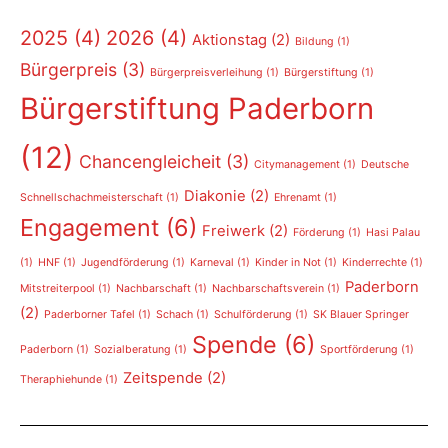
2025
(4)
2026
(4)
Aktionstag
(2)
Bildung
(1)
Bürgerpreis
(3)
Bürgerpreisverleihung
(1)
Bürgerstiftung
(1)
Bürgerstiftung Paderborn
(12)
Chancengleicheit
(3)
Citymanagement
(1)
Deutsche
Diakonie
(2)
Schnellschachmeisterschaft
(1)
Ehrenamt
(1)
Engagement
(6)
Freiwerk
(2)
Förderung
(1)
Hasi Palau
(1)
HNF
(1)
Jugendförderung
(1)
Karneval
(1)
Kinder in Not
(1)
Kinderrechte
(1)
Paderborn
Mitstreiterpool
(1)
Nachbarschaft
(1)
Nachbarschaftsverein
(1)
(2)
Paderborner Tafel
(1)
Schach
(1)
Schulförderung
(1)
SK Blauer Springer
Spende
(6)
Paderborn
(1)
Sozialberatung
(1)
Sportförderung
(1)
Zeitspende
(2)
Theraphiehunde
(1)