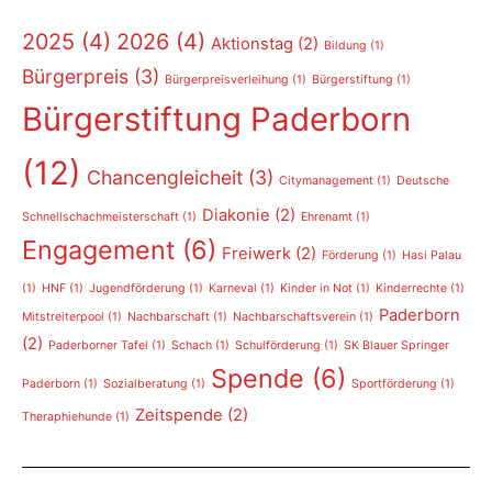
2025
(4)
2026
(4)
Aktionstag
(2)
Bildung
(1)
Bürgerpreis
(3)
Bürgerpreisverleihung
(1)
Bürgerstiftung
(1)
Bürgerstiftung Paderborn
(12)
Chancengleicheit
(3)
Citymanagement
(1)
Deutsche
Diakonie
(2)
Schnellschachmeisterschaft
(1)
Ehrenamt
(1)
Engagement
(6)
Freiwerk
(2)
Förderung
(1)
Hasi Palau
(1)
HNF
(1)
Jugendförderung
(1)
Karneval
(1)
Kinder in Not
(1)
Kinderrechte
(1)
Paderborn
Mitstreiterpool
(1)
Nachbarschaft
(1)
Nachbarschaftsverein
(1)
(2)
Paderborner Tafel
(1)
Schach
(1)
Schulförderung
(1)
SK Blauer Springer
Spende
(6)
Paderborn
(1)
Sozialberatung
(1)
Sportförderung
(1)
Zeitspende
(2)
Theraphiehunde
(1)