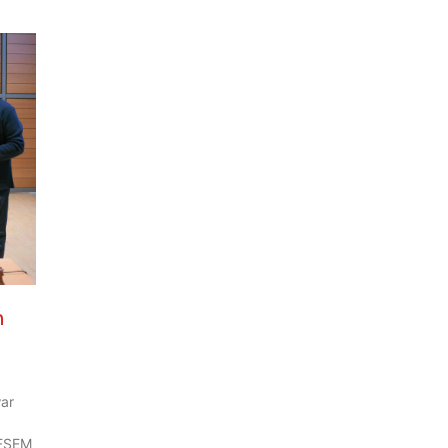
n
war
DFSEM