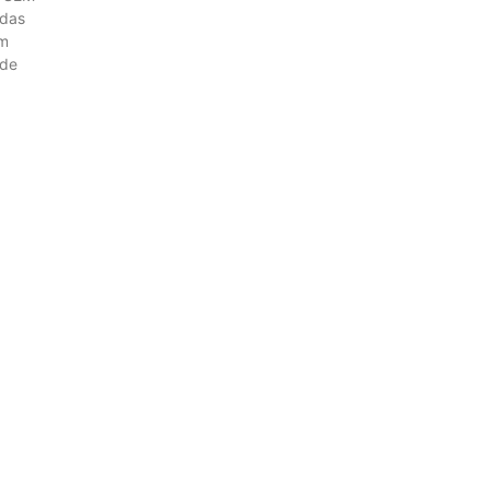
 das
um
nde