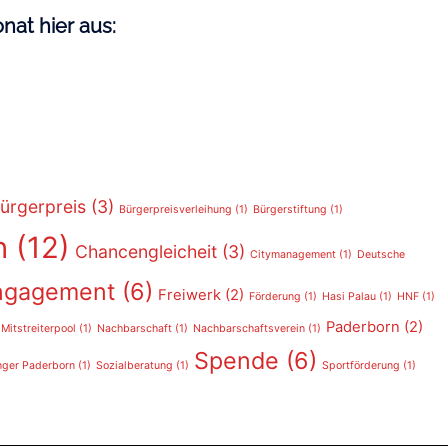
nat hier aus:
ürgerpreis
(3)
Bürgerpreisverleihung
(1)
Bürgerstiftung
(1)
n
(12)
Chancengleicheit
(3)
Citymanagement
(1)
Deutsche
ngagement
(6)
Freiwerk
(2)
Förderung
(1)
Hasi Palau
(1)
HNF
(1)
Paderborn
(2)
Mitstreiterpool
(1)
Nachbarschaft
(1)
Nachbarschaftsverein
(1)
Spende
(6)
nger Paderborn
(1)
Sozialberatung
(1)
Sportförderung
(1)