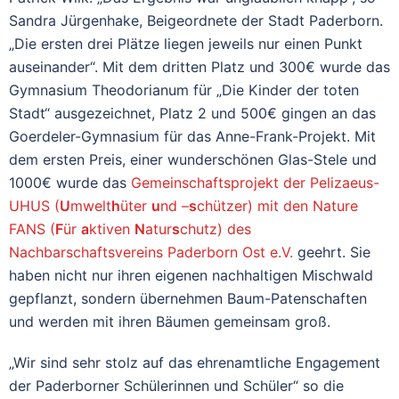
Sandra Jürgenhake, Beigeordnete der Stadt Paderborn.
„Die ersten drei Plätze liegen jeweils nur einen Punkt
auseinander“. Mit dem dritten Platz und 300€ wurde das
Gymnasium Theodorianum für „Die Kinder der toten
Stadt“ ausgezeichnet, Platz 2 und 500€ gingen an das
Goerdeler-Gymnasium für das Anne-Frank-Projekt. Mit
dem ersten Preis, einer wunderschönen Glas-Stele und
1000€ wurde das
Gemeinschaftsprojekt der Pelizaeus-
UHUS (
U
mwelt
h
üter
u
nd –
s
chützer) mit den Nature
FANS (
F
ür
a
ktiven
N
atur
s
chutz) des
Nachbarschaftsvereins Paderborn Ost e.V.
geehrt. Sie
haben nicht nur ihren eigenen nachhaltigen Mischwald
gepflanzt, sondern übernehmen Baum-Patenschaften
und werden mit ihren Bäumen gemeinsam groß.
„Wir sind sehr stolz auf das ehrenamtliche Engagement
der Paderborner Schülerinnen und Schüler“ so die